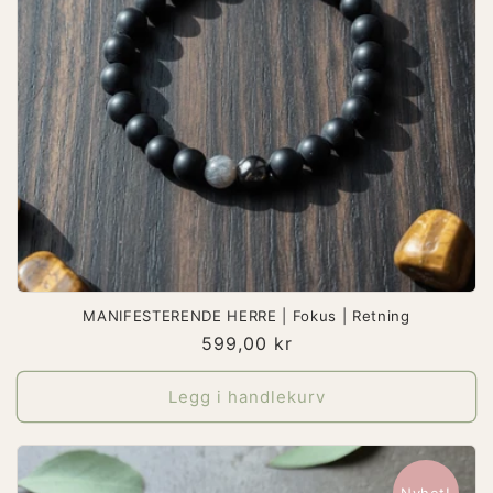
MANIFESTERENDE HERRE | Fokus | Retning
Vanlig
599,00 kr
pris
Legg i handlekurv