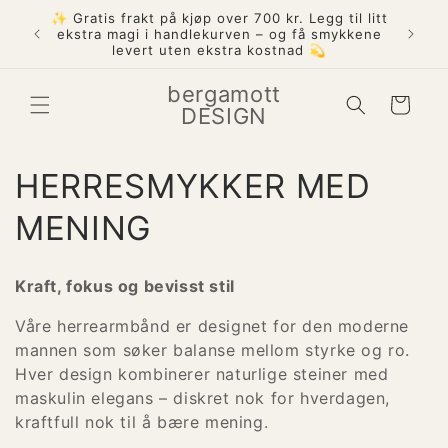
Gå
✨ Gratis frakt på kjøp over 700 kr. Legg til litt
videre til
att på
ekstra magi i handlekurven – og få smykkene
innholdet
levert uten ekstra kostnad 💫
bergamott
Handlekurv
DESIGN
S
HERRESMYKKER MED
a
MENING
m
Kraft, fokus og bevisst stil
l
Våre herrearmbånd er designet for den moderne
i
mannen som søker balanse mellom styrke og ro.
Hver design kombinerer naturlige steiner med
n
maskulin elegans – diskret nok for hverdagen,
kraftfull nok til å bære mening.
g