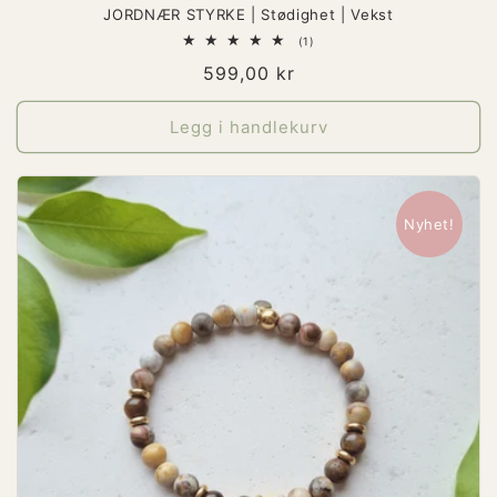
JORDNÆR STYRKE | Stødighet | Vekst
1
(1)
totale
Vanlig
599,00 kr
omtaler
pris
Legg i handlekurv
Nyhet!