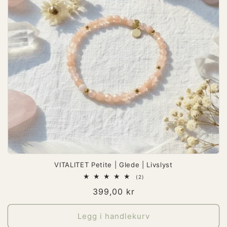
VITALITET Petite | Glede | Livslyst
2
(2)
totale
Vanlig
399,00 kr
omtaler
pris
Legg i handlekurv