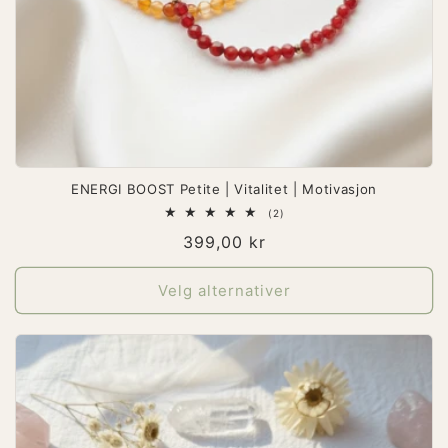
ENERGI BOOST Petite | Vitalitet | Motivasjon
2
(2)
totale
Vanlig
399,00 kr
omtaler
pris
Velg alternativer