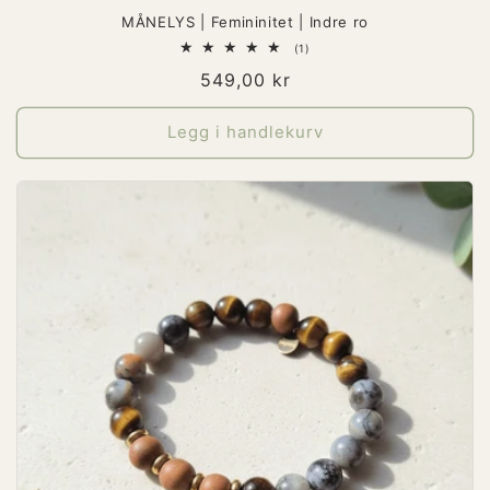
MÅNELYS | Femininitet | Indre ro
1
(1)
totale
Vanlig
549,00 kr
omtaler
pris
Legg i handlekurv