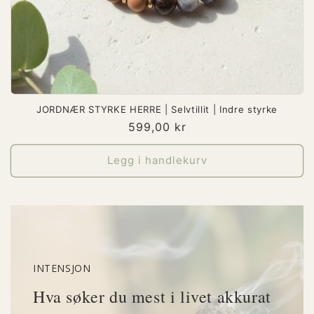
JORDNÆR STYRKE HERRE | Selvtillit | Indre styrke
Vanlig
599,00 kr
pris
Legg i handlekurv