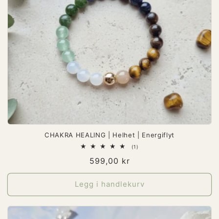
CHAKRA HEALING | Helhet | Energiflyt
1
(1)
totale
Vanlig
599,00 kr
omtaler
pris
Legg i handlekurv