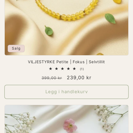
Salg
VILJESTYRKE Petite | Fokus | Selvtillit
1
(1)
totale
Vanlig
Salgspris
239,00 kr
omtaler
399,00 kr
pris
Legg i handlekurv