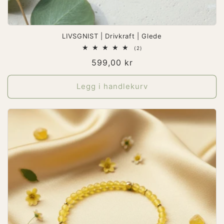
LIVSGNIST | Drivkraft | Glede
2
(2)
totale
Vanlig
599,00 kr
omtaler
pris
Legg i handlekurv