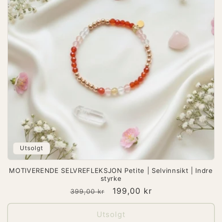
Utsolgt
MOTIVERENDE SELVREFLEKSJON Petite | Selvinnsikt | Indre
styrke
Vanlig
Salgspris
199,00 kr
399,00 kr
pris
Utsolgt