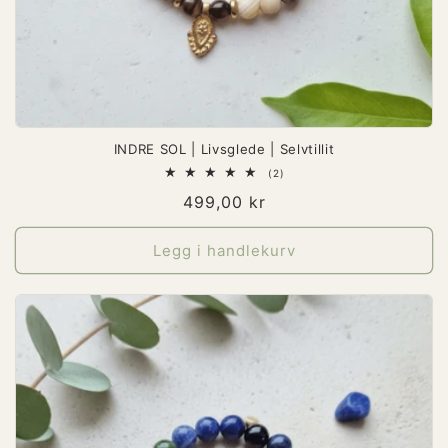
INDRE SOL | Livsglede | Selvtillit
2
(2)
totale
Vanlig
499,00 kr
omtaler
pris
Legg i handlekurv