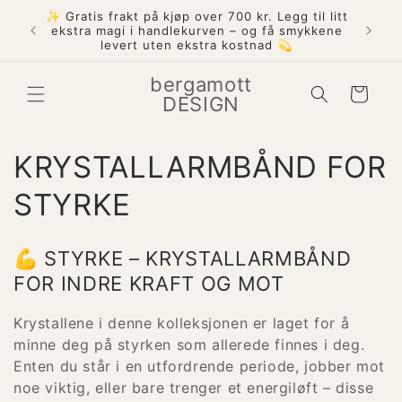
Gå
✨ Gratis frakt på kjøp over 700 kr. Legg til litt
videre til
att på
ekstra magi i handlekurven – og få smykkene
innholdet
levert uten ekstra kostnad 💫
bergamott
Handlekurv
DESIGN
S
KRYSTALLARMBÅND FOR
a
STYRKE
m
💪 STYRKE – KRYSTALLARMBÅND
l
FOR INDRE KRAFT OG MOT
i
Krystallene i denne kolleksjonen er laget for å
minne deg på styrken som allerede finnes i deg.
n
Enten du står i en utfordrende periode, jobber mot
g
noe viktig, eller bare trenger et energiløft – disse