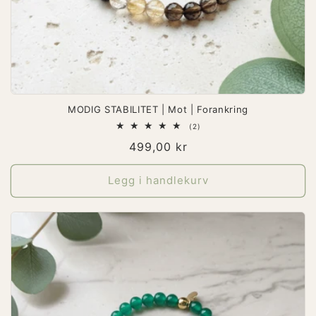
MODIG STABILITET | Mot | Forankring
2
(2)
totale
Vanlig
499,00 kr
omtaler
pris
Legg i handlekurv