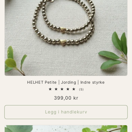
HELHET Petite | Jording | Indre styrke
5
(5)
totale
Vanlig
399,00 kr
omtaler
pris
Legg i handlekurv