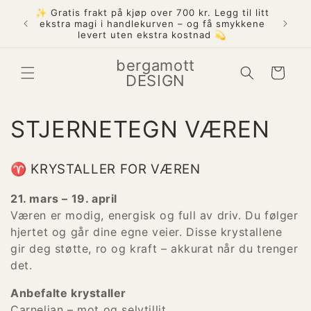
Gå
✨ Gratis
videre til
✨ Finn din intensjon for 2026: 10% rabatt på
ekstra
innholdet
2 armbånd, 20% på 3
bergamott
Handlekurv
DESIGN
S
STJERNETEGN VÆREN
a
♈ KRYSTALLER FOR VÆREN
m
21. mars – 19. april
l
Væren er modig, energisk og full av driv. Du følger
hjertet og går dine egne veier. Disse krystallene
i
gir deg støtte, ro og kraft – akkurat når du trenger
det.
n
Anbefalte krystaller
g
Carnelian – mot og selvtillit