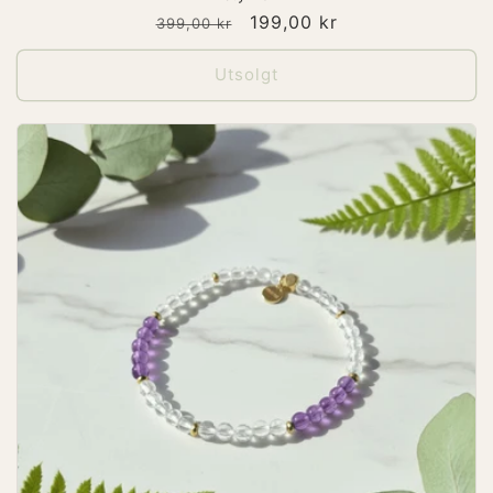
Vanlig
Salgspris
199,00 kr
399,00 kr
pris
Utsolgt