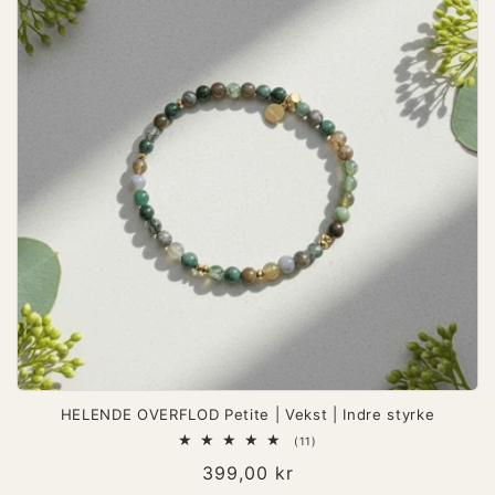
HELENDE OVERFLOD Petite | Vekst | Indre styrke
11
(11)
totale
Vanlig
399,00 kr
omtaler