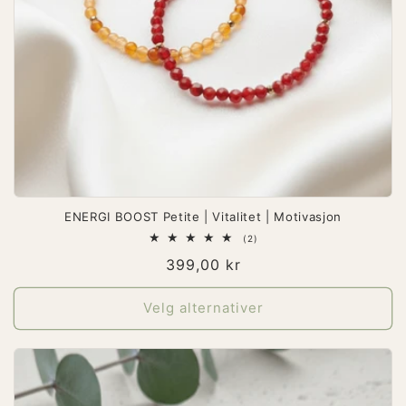
ENERGI BOOST Petite | Vitalitet | Motivasjon
2
(2)
totale
Vanlig
399,00 kr
omtaler
pris
Velg alternativer