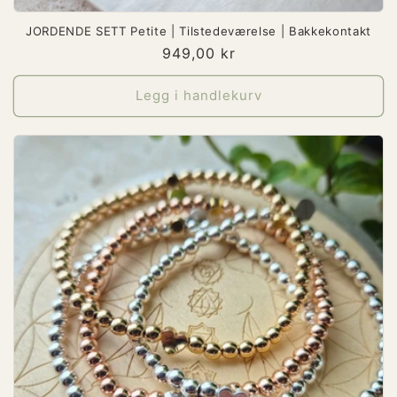
JORDENDE SETT Petite | Tilstedeværelse | Bakkekontakt
Vanlig
949,00 kr
pris
Legg i handlekurv