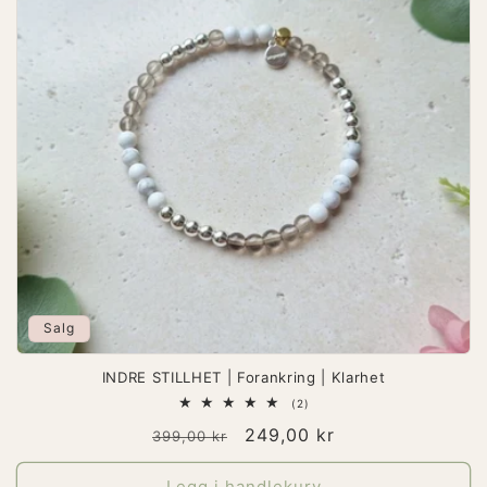
Salg
INDRE STILLHET | Forankring | Klarhet
2
(2)
totale
Vanlig
Salgspris
249,00 kr
omtaler
399,00 kr
pris
Legg i handlekurv