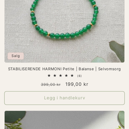
Salg
STABILISERENDE HARMONI Petite | Balanse | Selvomsorg
6
(6)
totale
Vanlig
Salgspris
199,00 kr
omtaler
399,00 kr
pris
Legg i handlekurv