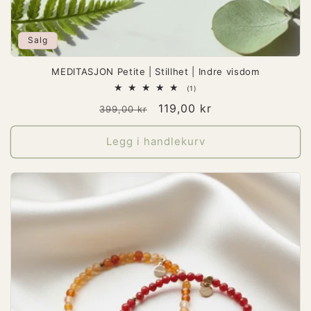
Salg
MEDITASJON Petite | Stillhet | Indre visdom
1
(1)
totale
Vanlig
Salgspris
119,00 kr
omtaler
399,00 kr
pris
Legg i handlekurv