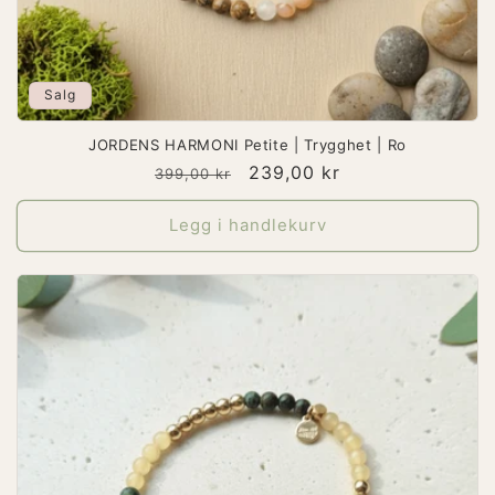
Salg
JORDENS HARMONI Petite | Trygghet | Ro
Vanlig
Salgspris
239,00 kr
399,00 kr
pris
Legg i handlekurv