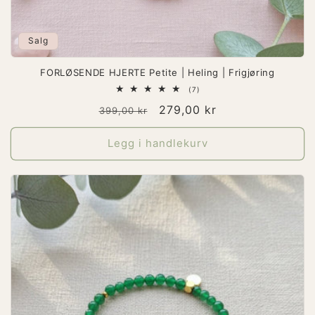
Salg
FORLØSENDE HJERTE Petite | Heling | Frigjøring
7
(7)
totale
Vanlig
Salgspris
279,00 kr
omtaler
399,00 kr
pris
Legg i handlekurv