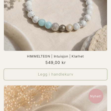
HIMMELTEGN | Intuisjon | Klarhet
Vanlig
549,00 kr
pris
Legg i handlekurv
Nyhet!