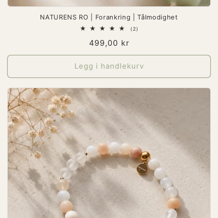
NATURENS RO | Forankring | Tålmodighet
2
(2)
totale
Vanlig
499,00 kr
omtaler
pris
Legg i handlekurv