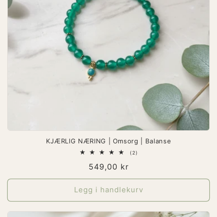
KJÆRLIG NÆRING | Omsorg | Balanse
2
(2)
totale
Vanlig
549,00 kr
omtaler
pris
Legg i handlekurv