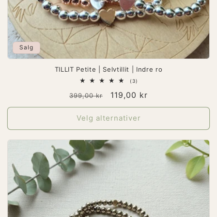
Salg
TILLIT Petite | Selvtillit | Indre ro
3
(3)
totale
Vanlig
Salgspris
119,00 kr
omtaler
399,00 kr
pris
Velg alternativer