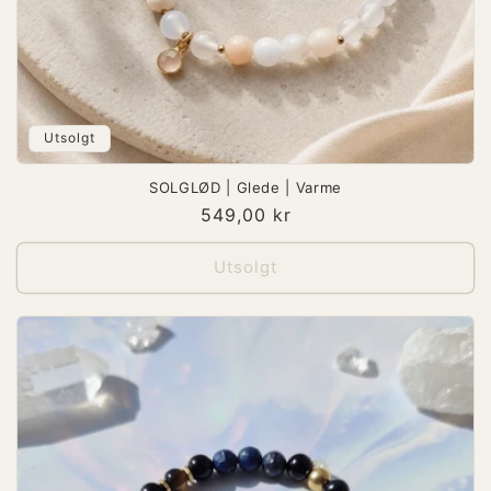
Utsolgt
SOLGLØD | Glede | Varme
Vanlig
549,00 kr
pris
Utsolgt