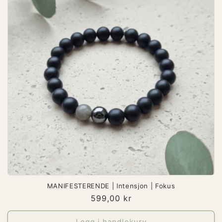
MANIFESTERENDE | Intensjon | Fokus
Vanlig
599,00 kr
pris
Legg i handlekurv