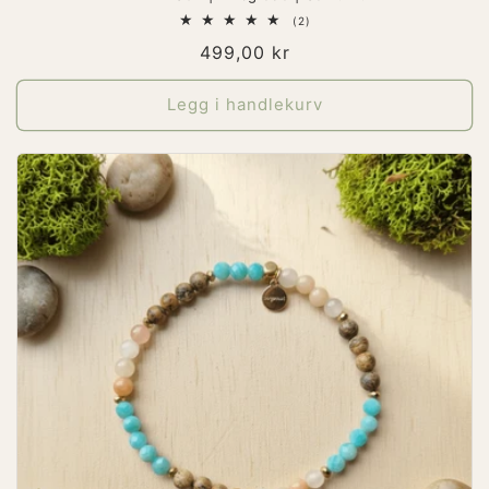
2
(2)
totale
Vanlig
499,00 kr
omtaler
pris
Legg i handlekurv