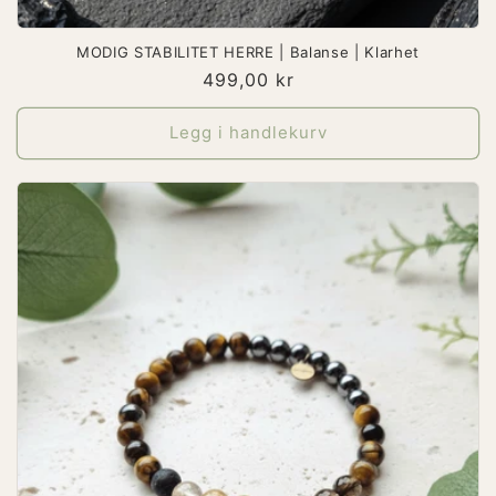
MODIG STABILITET HERRE | Balanse | Klarhet
Vanlig
499,00 kr
pris
Legg i handlekurv