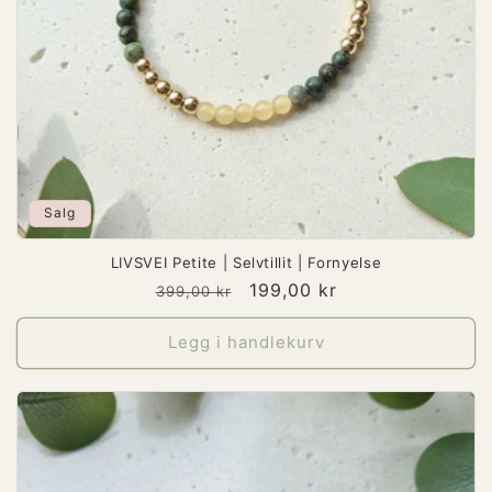
Salg
LIVSVEI Petite | Selvtillit | Fornyelse
Vanlig
Salgspris
199,00 kr
399,00 kr
pris
Legg i handlekurv