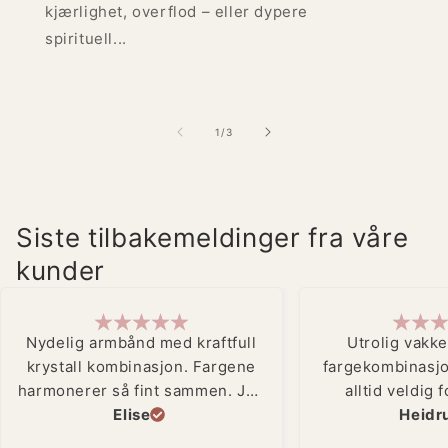
kjærlighet, overflod – eller dypere
spirituell...
av
1
/
3
Siste tilbakemeldinger fra våre
kunder
Nydelig armbånd med kraftfull
Utrolig vakke
krystall kombinasjon. Fargene
fargekombinasj
harmonerer så fint sammen. Jeg
alltid veldig
føler meg jordet hver gang jeg
Elise
armbåndene fr
Heidr
tar det på meg❤️🙌🏼