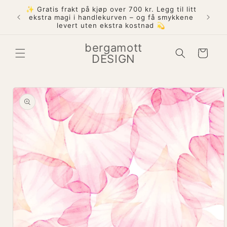
Gå
✨ Gratis frakt på kjøp over 700 kr. Legg til litt
videre til
att på
ekstra magi i handlekurven – og få smykkene
innholdet
levert uten ekstra kostnad 💫
bergamott
Handlekurv
DESIGN
pp til
oduktinformasjon