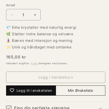
Antall
Senk
Øk
antallet
antallet
for
for
💎 Ekte krystaller med naturlig energi
Tre
Tre
🌿 Støtter indre balanse og velvære
min
min
🧘‍♀️ Bæres med intensjon og mening
Mala
Mala
✨ Unik og håndlaget med omtanke
-
-
Reparasjon
Reparasjon
Vanlig
165,00 kr
pris
Inkludert avgifter.
Frakt
beregnes ved kassen.
Legg i handlekurv
Legg til i ønskelisten
Min Ønskeliste
Finn din perfekte størrelse