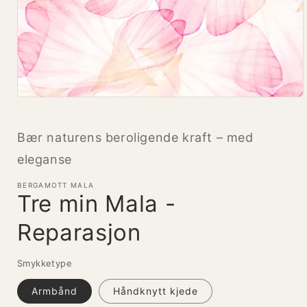
Åpne
medie
1
i
Bær naturens beroligende kraft – med
modal
eleganse
BERGAMOTT MALA
Tre min Mala -
Reparasjon
Smykketype
Armbånd
Håndknytt kjede