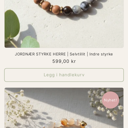
JORDNÆR STYRKE HERRE | Selvtillit | Indre styrke
Vanlig
599,00 kr
pris
Legg i handlekurv
Nyhet!