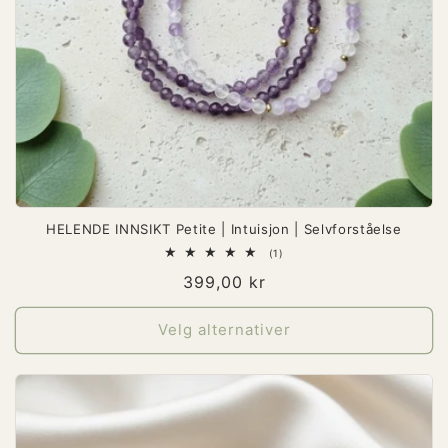
HELENDE INNSIKT Petite | Intuisjon | Selvforståelse
1
(1)
totale
Vanlig
399,00 kr
omtaler
pris
Velg alternativer