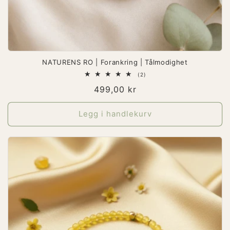
NATURENS RO | Forankring | Tålmodighet
2
(2)
totale
Vanlig
499,00 kr
omtaler
pris
Legg i handlekurv