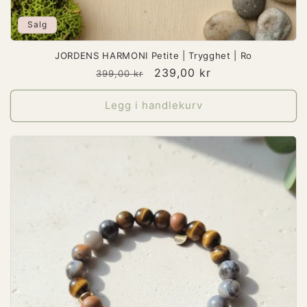
Salg
JORDENS HARMONI Petite | Trygghet | Ro
Vanlig
Salgspris
239,00 kr
399,00 kr
pris
Legg i handlekurv