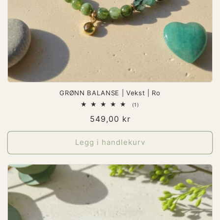
GRØNN BALANSE | Vekst | Ro
1
(1)
totale
Vanlig
549,00 kr
omtaler
pris
Legg i handlekurv