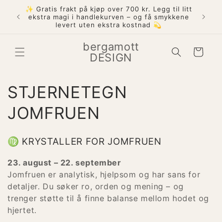
Gå
✨ Gratis frakt på kjøp over 700 kr. Legg til litt
videre til
ekstra magi i handlekurven – og få smykkene
innholdet
levert uten ekstra kostnad 💫
bergamott
Handlekurv
DESIGN
S
STJERNETEGN
a
JOMFRUEN
m
♍ KRYSTALLER FOR JOMFRUEN
l
23. august – 22. september
i
Jomfruen er analytisk, hjelpsom og har sans for
detaljer. Du søker ro, orden og mening – og
n
trenger støtte til å finne balanse mellom hodet og
hjertet.
g