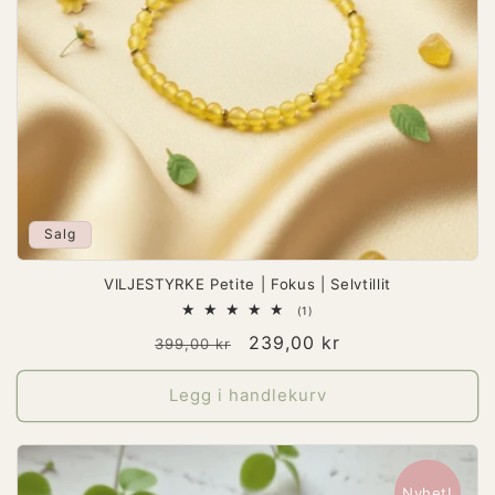
Salg
VILJESTYRKE Petite | Fokus | Selvtillit
1
(1)
totale
Vanlig
Salgspris
239,00 kr
omtaler
399,00 kr
pris
Legg i handlekurv
Nyhet!