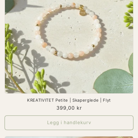
KREATIVITET Petite | Skaperglede | Flyt
Vanlig
399,00 kr
pris
Legg i handlekurv