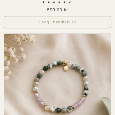
1
(1)
totale
Vanlig
599,00 kr
omtaler
pris
Legg i handlekurv