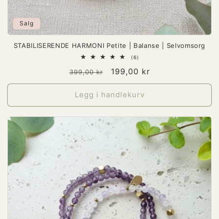
Salg
STABILISERENDE HARMONI Petite | Balanse | Selvomsorg
6
(6)
totale
Vanlig
Salgspris
199,00 kr
omtaler
399,00 kr
pris
Legg i handlekurv