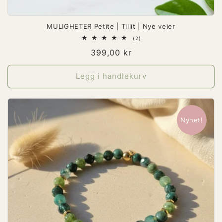
MULIGHETER Petite | Tillit | Nye veier
2
(2)
totale
Vanlig
399,00 kr
omtaler
pris
Legg i handlekurv
Nyhet!