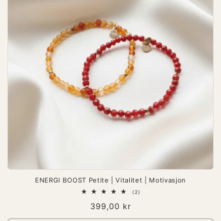
ENERGI BOOST Petite | Vitalitet | Motivasjon
2
(2)
totale
Vanlig
399,00 kr
omtaler
pris