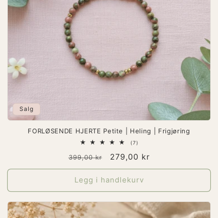
Salg
FORLØSENDE HJERTE Petite | Heling | Frigjøring
7
(7)
totale
Vanlig
Salgspris
279,00 kr
omtaler
399,00 kr
pris
Legg i handlekurv