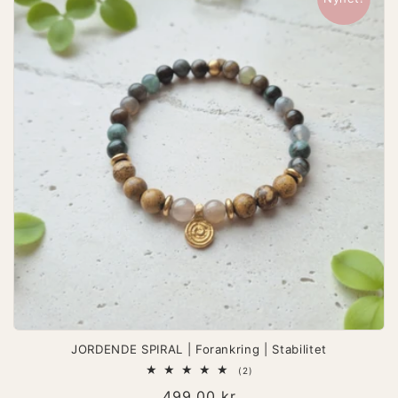
JORDENDE SPIRAL | Forankring | Stabilitet
2
(2)
totale
Vanlig
499,00 kr
omtaler