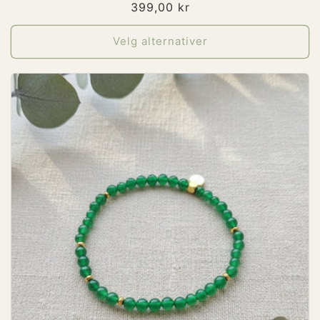
Vanlig
399,00 kr
omtaler
pris
Velg alternativer